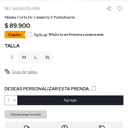
REF. 44040255-PER
Pijama Corta De Camiseta Y Pantaloneta
$ 89.900
Aplicar
Cupón:
15%Dcto en Primera compra web
TALLA
S
M
L
XL
Guia de tallas
DESEAS PERSONALIZAR ESTA PRENDA
Agregar
Calcular tiempo de envío