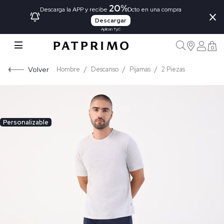
20%
×
Descarga la APP y recibe
Dcto en una compra
Descargar
Aplican TyC
0
Volver
Hombre
Descanso
Pijamas
2 Piezas
Personalizable