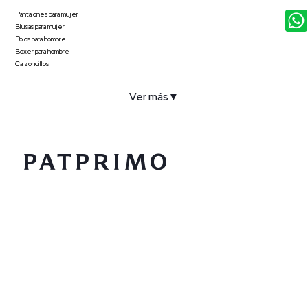
Pantalones para mujer
Blusas para mujer
Polos para hombre
Boxer para hombre
Calzoncillos
Ver más
▼
COMPAÑÍA
SERVICIO AL CLIENTE
POLÍTICAS