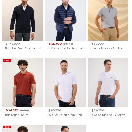
$ 149.900
$ 127.920
$ 99.900
$ 159.900
Buzo De Punto Con Cremallera Para Hombre
Chaleco Unicolor Acolchado
Polo De Botones Contraste Para Hombre
-50%
$ 34.950
$ 89.900
$ 84.900
$ 69.900
Polo Tejida Básica
Polo Con Bolsillo Para Hombre
Polo Con Diseño En Contraste
-50%