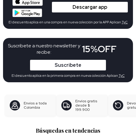
Descargar app
El descuento aplica en una compra en nueva colección por la APP Aplican
TyC
Suscribete a nuestro newsletter y
15%OFF
recibe:
Suscribete
El descuento aplica en la primera compra en nueva colección Aplican
TyC
Envíos gratis
Envíos a toda
Devo
desde
$
Colombia
gratu
199.900
Búsquedas en tendencias