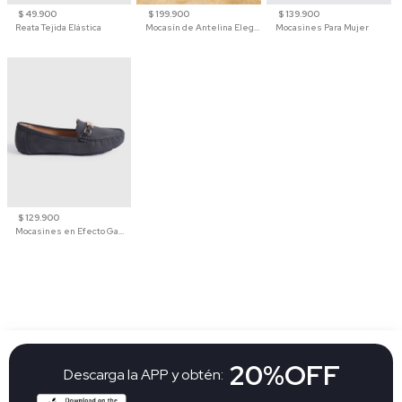
$ 49.900
$ 199.900
$ 139.900
Reata Tejida Elástica
Mocasín de Antelina Elegante con Suela de Contraste Para Hombre
Mocasines Para Mujer
$ 129.900
Mocasines en Efecto Gamuzado Para Mujer
20%OFF
Descarga la APP y obtén: