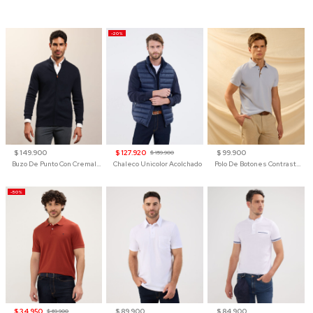
-20%
$ 149.900
$ 127.920
$ 99.900
$ 159.900
Buzo De Punto Con Cremallera Para Hombre
Chaleco Unicolor Acolchado
Polo De Botones Contraste Para Hombre
-50%
$ 34.950
$ 89.900
$ 84.900
$ 69.900