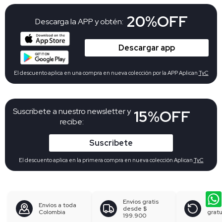
20%OFF
Descarga la APP y obtén:
Descargar app
El descuento aplica en una compra en nueva colección por la APP Aplican
TyC
Suscribete a nuestro newsletter y
15%OFF
recibe:
Suscribete
El descuento aplica en la primera compra en nueva colección Aplican
TyC
Envíos gratis
Envíos a toda
Devo
desde
$
Colombia
gratu
199.900