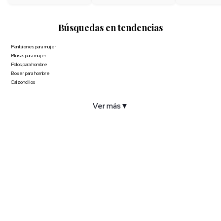
Búsquedas en tendencias
Pantalones para mujer
Blusas para mujer
Polos para hombre
Boxer para hombre
Calzoncillos
Ver más
▼
COMPAÑÍA
SERVICIO AL CLIENTE