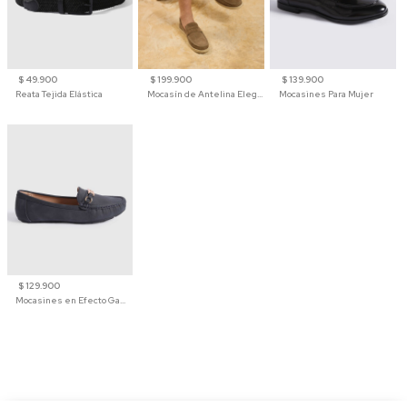
$ 49.900
$ 199.900
$ 139.900
Reata Tejida Elástica
Mocasín de Antelina Elegante con Suela de Contraste Para Hombre
Mocasines Para Mujer
$ 129.900
Mocasines en Efecto Gamuzado Para Mujer