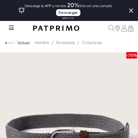
20%
×
Descarga la APP y recibe
Dcto en una compra
Descargar
Aplican TyC
0
Volver
Hombre
Accesorios
Cinturones
-70%