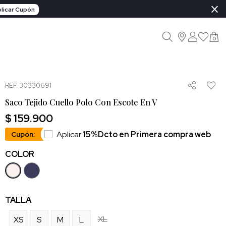
×
licar Cupón
0
REF. 30330691
Saco Tejido Cuello Polo Con Escote En V
$ 159.900
Aplicar
15%Dcto en Primera compra web
Cupón:
COLOR
TALLA
XL
XS
S
M
L