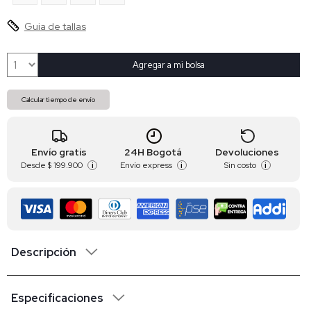
Guia de tallas
Agregar a mi bolsa
Calcular tiempo de envío
Envío gratis
24H Bogotá
Devoluciones
Desde
$ 199.900
Envío express
Sin costo
i
i
i
Descripción
Especificaciones