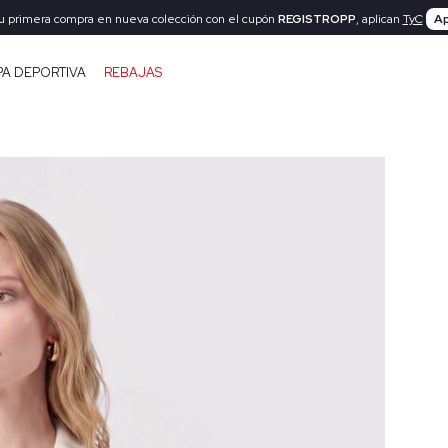
tu primera compra en nueva colección con el cupón
REGISTROPP
, aplican
TyC
Ap
PA DEPORTIVA
REBAJAS