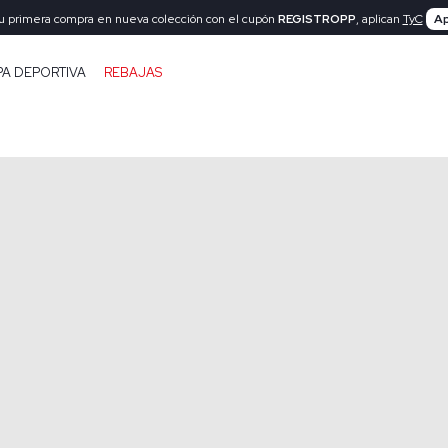
tu primera compra en nueva colección con el cupón
REGISTROPP
, aplican
TyC
Ap
PA DEPORTIVA
REBAJAS