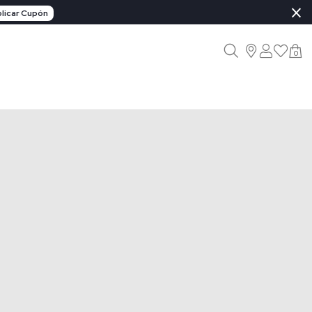
×
licar Cupón
0