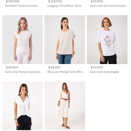
$ 139.900
$ 109.900
$ 69.900
Pantalón Fluido Unicolor
Leggigs Para Mujer Talle Alto Liso
Camiseta De Cuello Amplio Y Manga 3/4 Para Mujer
$ 69.900
$ 89.900
$ 69.900
Camiseta Texturizada Con Hombro Caído Para Mujer
Blusa de Manga Corta Minimalista para Mujer
Camiseta estampada