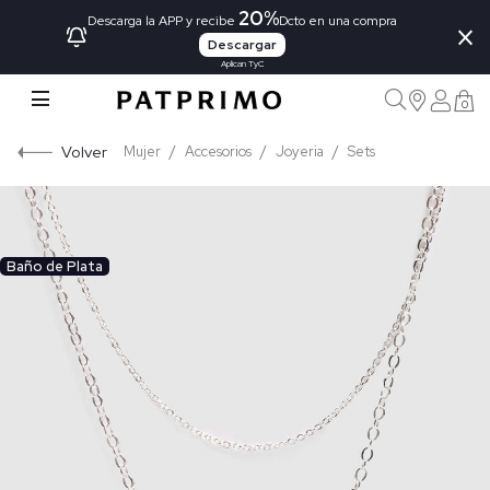
20%
×
Descarga la APP y recibe
Dcto en una compra
Descargar
Aplican TyC
0
Volver
Mujer
Accesorios
Joyeria
Sets
Baño de Plata