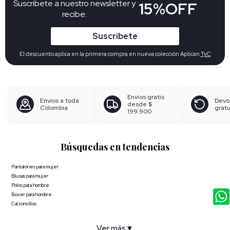
Suscribete a nuestro newsletter y
15%OFF
recibe:
Suscribete
El descuento aplica en la primera compra en nueva colección Aplican
TyC
Envíos gratis
Envíos a toda
Devo
desde
$
Colombia
gratu
199.900
Búsquedas en tendencias
Pantalones para mujer
Blusas para mujer
Polos para hombre
Boxer para hombre
Calzoncillos
Ver más
▼