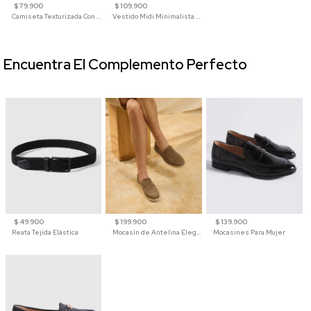
$ 79.900
$ 109.900
Camiseta Texturizada Con Cuello En V Para Mujer
Vestido Midi Minimalista De Silueta Amplia
Encuentra El Complemento Perfecto
$ 49.900
$ 199.900
$ 139.900
Reata Tejida Elástica
Mocasín de Antelina Elegante con Suela de Contraste Para Hombre
Mocasines Para Mujer