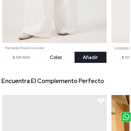
Pantalón Fluido Unicolor
Leggigs Pa
Color
Añadir
$ 139.900
$ 10
Encuentra El Complemento Perfecto