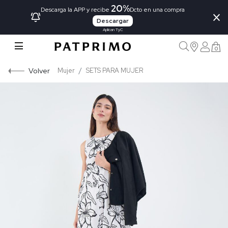
20%
×
Descarga la APP y recibe
Dcto en una compra
Descargar
Aplican TyC
0
Volver
Mujer
SETS PARA MUJER