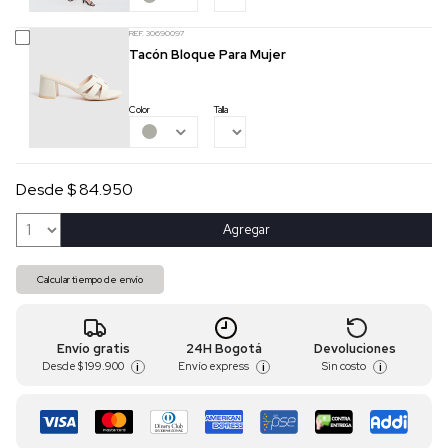
REF. 30690097
Tacón Bloque Para Mujer
Color
Talla
Desde $ 84.950
Agregar
Calcular tiempo de envío
Envío gratis
24H Bogotá
Devoluciones
Desde
$ 199.900
Envío express
Sin costo
i
i
i