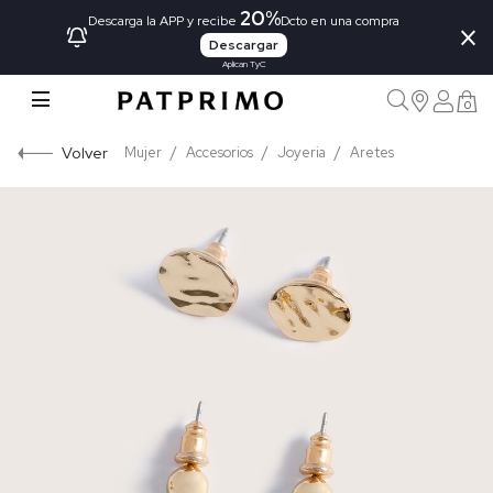
20%
×
Descarga la APP y recibe
Dcto en una compra
Descargar
Aplican TyC
0
Volver
Mujer
Accesorios
Joyeria
Aretes