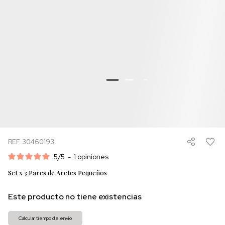
REF. 30460193
5
/
5
-
1
opiniones
Set x 3 Pares de Aretes Pequeños
Este producto no tiene existencias
Calcular tiempo de envío