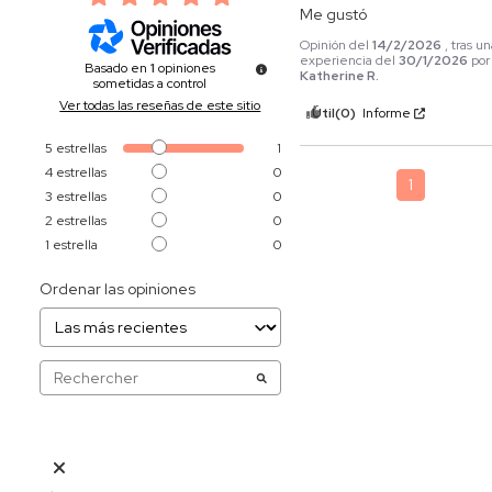
Me gustó
Opinión del
14/2/2026
, tras u
experiencia del
30/1/2026
por
Basado en
1
opiniones
Katherine R.
sometidas a control
Ver todas las reseñas de este sitio
Útil
(0)
Informe
5
estrellas
1
4
estrellas
0
1
3
estrellas
0
2
estrellas
0
1
estrella
0
Ordenar las opiniones