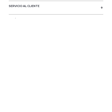
SERVICIO AL CLIENTE
POLÍTICAS
CONTACTO
SIGUENOS
PAÍS / REGIÓN
Colombia