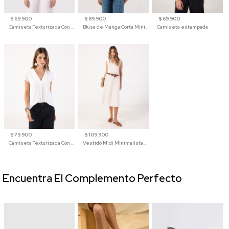
$ 69.900
$ 89.900
$ 69.900
Camiseta Texturizada Con Hombro Caído Para Mujer
Blusa de Manga Corta Minimalista para Mujer
Camiseta estampada
$ 79.900
$ 109.900
Camiseta Texturizada Con Cuello En V Para Mujer
Vestido Midi Minimalista De Silueta Amplia
Encuentra El Complemento Perfecto