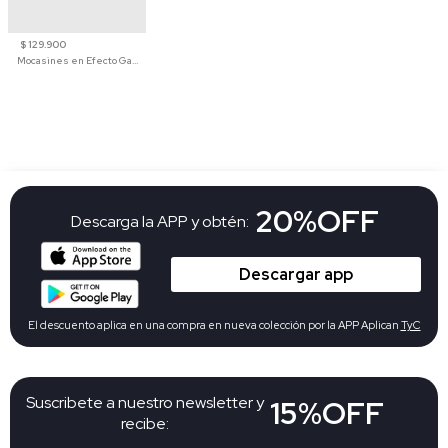
$ 129.900
Mocasines en Efecto Gamuzado Para Mujer
20%OFF
Descarga la APP y obtén:
Descargar app
El descuento aplica en una compra en nueva colección por la APP Aplican
TyC
Suscribete a nuestro newsletter y
15%OFF
recibe: