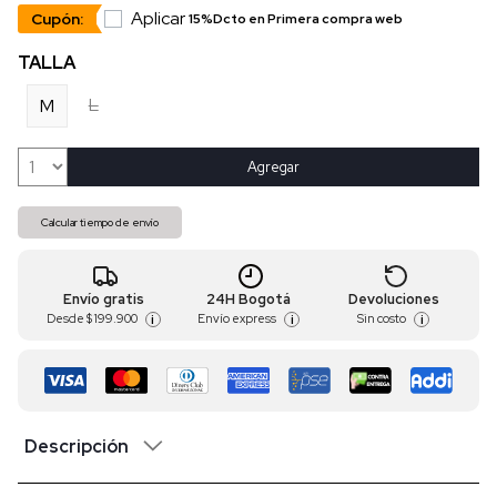
Aplicar
Cupón:
15%Dcto en Primera compra web
TALLA
L
M
Agregar
Calcular tiempo de envío
Envío gratis
24H Bogotá
Devoluciones
Desde
$ 199.900
Envío express
Sin costo
i
i
i
Descripción