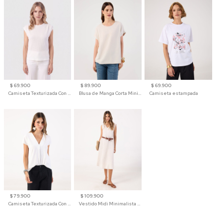
$ 69.900
$ 89.900
$ 69.900
Camiseta Texturizada Con Hombro Caído Para Mujer
Blusa de Manga Corta Minimalista para Mujer
Camiseta estampada
$ 79.900
$ 109.900
Camiseta Texturizada Con Cuello En V Para Mujer
Vestido Midi Minimalista De Silueta Amplia