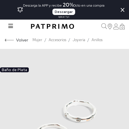
20%
×
Descarga la APP y recibe
Dcto en una compra
Descargar
Aplican TyC
0
Volver
Mujer
Accesorios
Joyeria
Anillos
Baño de Plata