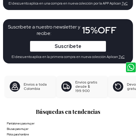
El descuento aplica en una compra en nueva colección por la APP Aplican
TyC
Suscribete a nuestro newsletter y
15%OFF
recibe:
Suscribete
El descuento aplica en la primera compra en nueva colección Aplican
TyC
Envíos gratis
Envíos a toda
Devo
desde
$
Colombia
gratu
199.900
Búsquedas en tendencias
Pantalones para mujer
Blusas para mujer
Polos para hombre