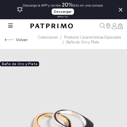
20%
×
Descarga la APP y recibe
Dcto en una compra
Descargar
Aplican TyC
0
Colecciones
Producto Características Especiales
Volver
Baño de Oro y Plata
Baño de Oro y Plata