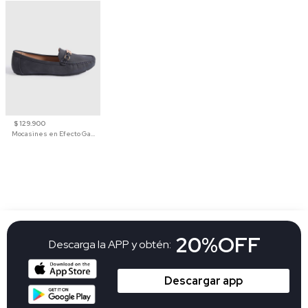
$ 129.900
Mocasines en Efecto Gamuzado Para Mujer
20%OFF
Descarga la APP y obtén:
Descargar app