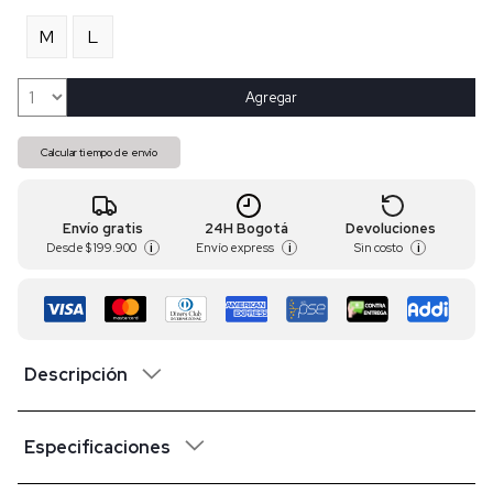
M
L
Agregar
Calcular tiempo de envío
Envío gratis
24H Bogotá
Devoluciones
Desde
$ 199.900
Envío express
Sin costo
i
i
i
Descripción
Especificaciones