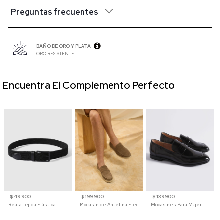
Preguntas frecuentes
BAÑO DE ORO Y PLATA
ORO RESISTENTE
Encuentra El Complemento Perfecto
$ 49.900
$ 199.900
$ 139.900
Reata Tejida Elástica
Mocasín de Antelina Elegante con Suela de Contraste Para Hombre
Mocasines Para Mujer