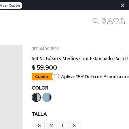
×
licar Cupón
0
REF. 44000528
Set X2 Bóxers Medios Con Estampado Para 
$ 59.900
Aplicar
15%Dcto en Primera c
Cupón:
COLOR
TALLA
S
M
L
XL