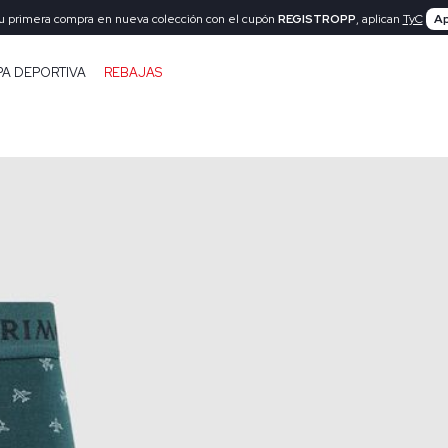
tu primera compra en nueva colección con el cupón
REGISTROPP
, aplican
TyC
Ap
PA DEPORTIVA
REBAJAS