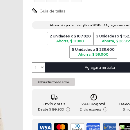
Guia de tallas
2 Unidades x $ 107.820
3 Unidades x $ 152
Ahorra, $ 11.980
Ahorra, $ 26.95
5 Unidades x $ 239.600
Ahorra, $ 59.900
Agregar a mi bolsa
Calcular tiempo de envío
Envío gratis
24H Bogotá
Devo
Desde
$ 199.900
Envío express
Sin 
i
i