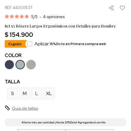
REF. 44000537
5
/
5
-
4
opiniones
Set x5 Bóxers Largos Ergonómicos con Detalles para Hombre
$ 154.900
Aplicar
Cupón:
15%Dcto en Primera compra web
COLOR
TALLA
S
M
L
XL
Guia de tallas