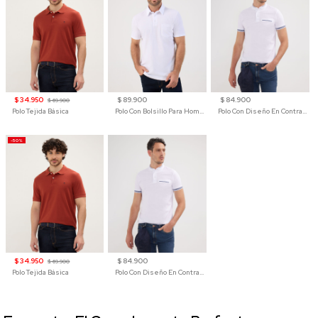
$ 34.950
$ 89.900
$ 84.900
$ 69.900
Polo Tejida Básica
Polo Con Bolsillo Para Hombre
Polo Con Diseño En Contraste
-50%
$ 34.950
$ 84.900
$ 69.900
Polo Tejida Básica
Polo Con Diseño En Contraste