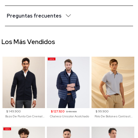
Preguntas frecuentes
Los Más Vendidos
-20%
$ 149.900
$ 127.920
$ 99.900
$ 159.900
Buzo De Punto Con Cremallera Para Hombre
Chaleco Unicolor Acolchado
Polo De Botones Contraste Para Hombre
-50%