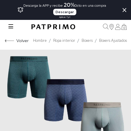
20%
×
Descarga la APP y recibe
Dcto en una compra
Descargar
Aplican TyC
0
Volver
Hombre
Ropa interior
Boxers
Boxers Ajustados