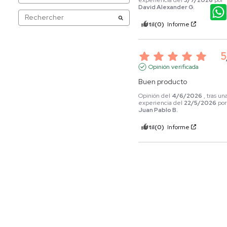
David Alexander G.
Útil
(0)
Informe
5
Opinión verificada
Buen producto
Opinión del
4/6/2026
, tras un
experiencia del
22/5/2026
por
Juan Pablo B.
Útil
(0)
Informe
5
Opinión verificada
El envío corresponde con la
imagen
Opinión del
17/3/2026
, tras un
experiencia del
4/3/2026
por
Javier Armando M.