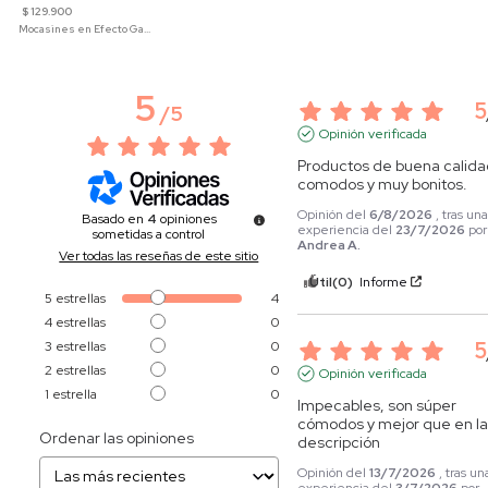
$ 129.900
Mocasines en Efecto Gamuzado Para Mujer
5
5
/
5
Opinión verificada
Productos de buena calidad
comodos y muy bonitos.
Opinión del
6/8/2026
, tras un
Basado en
4
opiniones
experiencia del
23/7/2026
por
sometidas a control
Andrea A.
Ver todas las reseñas de este sitio
Útil
(0)
Informe
5
estrellas
4
4
estrellas
0
5
3
estrellas
0
2
estrellas
0
Opinión verificada
1
estrella
0
Impecables, son súper 
cómodos y mejor que en la
Ordenar las opiniones
descripción
Opinión del
13/7/2026
, tras un
experiencia del
3/7/2026
por