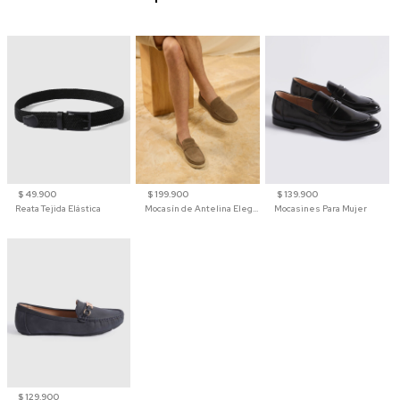
$ 49.900
$ 199.900
$ 139.900
Reata Tejida Elástica
Mocasín de Antelina Elegante con Suela de Contraste Para Hombre
Mocasines Para Mujer
$ 129.900