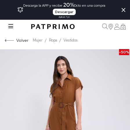
20%
×
Descarga la APP y recibe
Dcto en una compra
Descargar
Aplican TyC
0
Volver
Mujer
Ropa
Vestidos
-50%