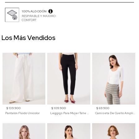
100% ALGODÓN
RESPIRABLE Y MAXIMO
COMFORT
Los Más Vendidos
$ 139.900
$ 109.900
$ 69.900
Pantalón Fluido Unicolor
Leggigs Para Mujer Talle Alto Liso
Camiseta De Cuello Amplio Y Manga 3/4 Para Mujer