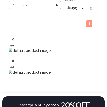
Laura B.
Útil
(0)
Informe
1
20%OFF
Descarga la APP y obtén: