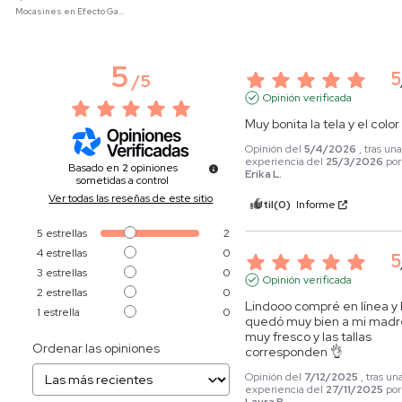
Mocasines en Efecto Gamuzado Para Mujer
5
5
/
5
Opinión verificada
Muy bonita la tela y el color
Opinión del
5/4/2026
, tras un
experiencia del
25/3/2026
por
Basado en
2
opiniones
Erika L.
sometidas a control
Ver todas las reseñas de este sitio
Útil
(0)
Informe
5
estrellas
2
4
estrellas
0
5
3
estrellas
0
Opinión verificada
2
estrellas
0
Lindooo compré en línea y l
1
estrella
0
quedó muy bien a mi madre
muy fresco y las tallas 
Ordenar las opiniones
corresponden 👌
Opinión del
7/12/2025
, tras un
experiencia del
27/11/2025
por