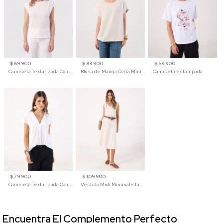
$ 69.900
$ 89.900
$ 69.900
Camiseta Texturizada Con Hombro Caído Para Mujer
Blusa de Manga Corta Minimalista para Mujer
Camiseta estampada
$ 79.900
$ 109.900
Camiseta Texturizada Con Cuello En V Para Mujer
Vestido Midi Minimalista De Silueta Amplia
Encuentra El Complemento Perfecto