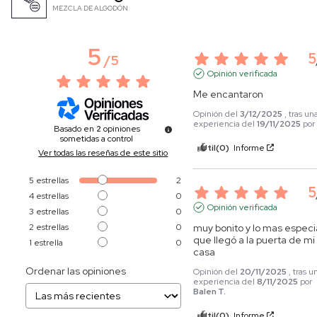
MEZCLA DE ALGODÓN
5
5
/
5
Opinión verificada
Me encantaron
Opinión del
3/12/2025
, tras un
experiencia del
19/11/2025
po
Basado en
2
opiniones
sometidas a control
Útil
(0)
Informe
Ver todas las reseñas de este sitio
5
estrellas
2
5
4
estrellas
0
Opinión verificada
3
estrellas
0
2
estrellas
0
muy bonito y lo mas especia
que llegó a la puerta de mi 
1
estrella
0
casa
Ordenar las opiniones
Opinión del
20/11/2025
, tras u
experiencia del
8/11/2025
por
Balen T.
Útil
(0)
Informe