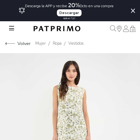
20%
×
Descarga la APP y recibe
Dcto en una compra
Descargar
Aplican TyC
0
Volver
Mujer
Ropa
Vestidos