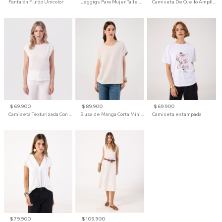
Pantalón Fluido Unicolor
Leggigs Para Mujer Talle Alto Liso
Camiseta De Cuello Amplio Y Manga 3/4 Para Mujer
$ 69.900
$ 89.900
$ 69.900
Camiseta Texturizada Con Hombro Caído Para Mujer
Blusa de Manga Corta Minimalista para Mujer
Camiseta estampada
$ 79.900
$ 109.900