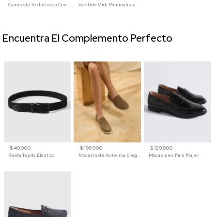
Camiseta Texturizada Con Cuello En V Para Mujer
Vestido Midi Minimalista De Silueta Amplia
Encuentra El Complemento Perfecto
$ 49.900
$ 199.900
$ 139.900
Reata Tejida Elástica
Mocasín de Antelina Elegante con Suela de Contraste Para Hombre
Mocasines Para Mujer