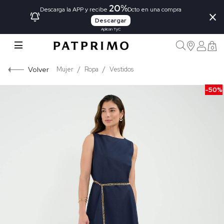
20%
×
Descarga la APP y recibe
Dcto en una compra
Descargar
Aplican TyC
0
Volver
Mujer
Ropa
Vestidos
-50%