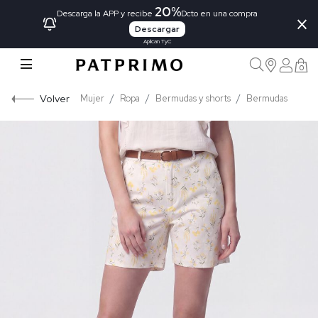
20%
×
Descarga la APP y recibe
Dcto en una compra
Descargar
Aplican TyC
0
Volver
Mujer
Ropa
Bermudas y shorts
Bermudas