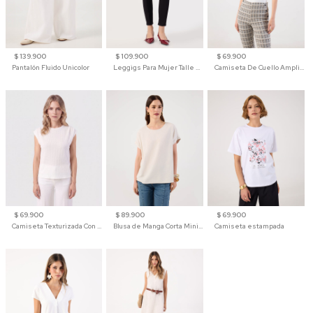
$ 139.900
$ 109.900
$ 69.900
Pantalón Fluido Unicolor
Leggigs Para Mujer Talle Alto Liso
Camiseta De Cuello Amplio Y Manga 3/4 Para Mujer
$ 69.900
$ 89.900
$ 69.900
Camiseta Texturizada Con Hombro Caído Para Mujer
Blusa de Manga Corta Minimalista para Mujer
Camiseta estampada