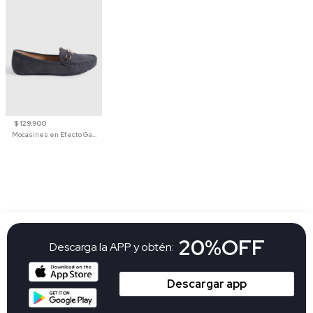
$ 129.900
Mocasines en Efecto Gamuzado Para Mujer
20%OFF
Descarga la APP y obtén:
Descargar app