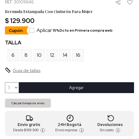
REF. 30109646
Bermuda Estampada Con Cinturón Para Mujer
$ 129.900
Aplicar
Cupón:
15%Dcto en Primera compra web
TALLA
6
8
10
12
14
16
Guia de tallas
Agregar
Calcular tiempo de envío
Envío gratis
24H Bogotá
Devoluciones
Desde
$ 199.900
Envío express
Sin costo
i
i
i