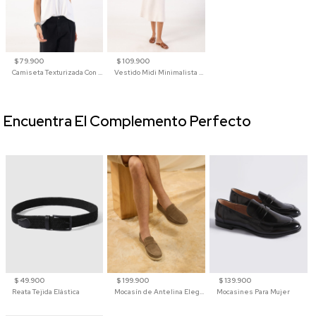
$ 79.900
$ 109.900
Camiseta Texturizada Con Cuello En V Para Mujer
Vestido Midi Minimalista De Silueta Amplia
Encuentra El Complemento Perfecto
$ 49.900
$ 199.900
$ 139.900
Reata Tejida Elástica
Mocasín de Antelina Elegante con Suela de Contraste Para Hombre
Mocasines Para Mujer