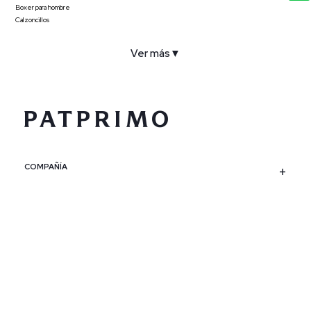
Boxer para hombre
Calzoncillos
Ver más
▼
COMPAÑÍA
SERVICIO AL CLIENTE
POLÍTICAS
CONTACTO