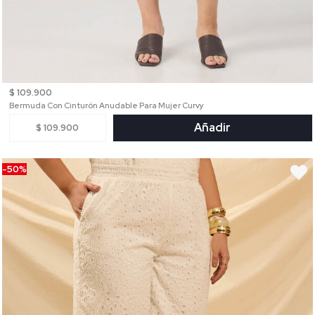
$ 109.900
Bermuda Con Cinturón Anudable Para Mujer Curvy
Añadir
$ 109.900
-50%