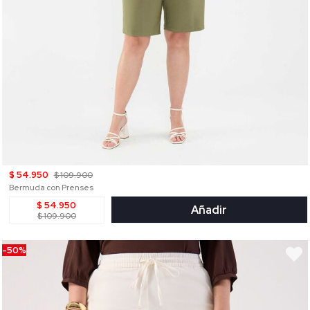
$ 54.950
$ 109.900
Bermuda con Prenses
$ 54.950
Añadir
$ 109.900
-50%