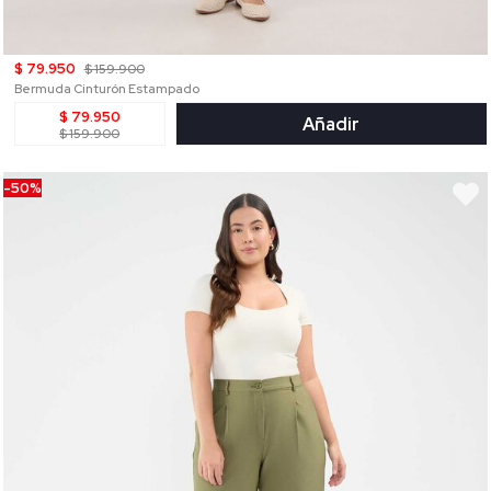
$ 79.950
$ 159.900
Bermuda Cinturón Estampado
$ 79.950
Añadir
$ 159.900
-50%