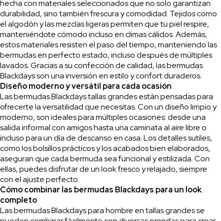
hecha con materiales seleccionados que no solo garantizan
durabilidad, sino también frescura y comodidad. Tejidos como
el algodón y las mezclas ligeras permiten que tu piel respire,
manteniéndote cómodo incluso en climas cálidos. Además,
estos materiales resisten el paso del tiempo, manteniendo las
bermudas en perfecto estado, incluso después de múltiples
lavados. Gracias a su confección de calidad, las bermudas
Blackdays son una inversión en estilo y confort duraderos.
Diseño moderno y versátil para cada ocasión
Las bermudas Blackdays tallas grandes están pensadas para
ofrecerte la versatilidad que necesitas. Con un diseño limpio y
moderno, son ideales para múltiples ocasiones: desde una
salida informal con amigos hasta una caminata al aire libre o
incluso para un día de descanso en casa. Los detalles sutiles,
como los bolsillos prácticos y los acabados bien elaborados,
aseguran que cada bermuda sea funcional y estilizada. Con
ellas, puedes disfrutar de un look fresco y relajado, siempre
con el ajuste perfecto.
Cómo combinar las bermudas Blackdays para un look
completo
Las bermudas Blackdays para hombre en tallas grandes se
pueden combinar fácilmente con diversas prendas para crear