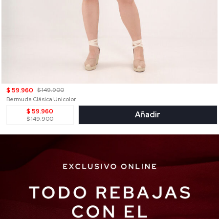
$ 59.960
$ 149.900
Bermuda Clásica Unicolor
$ 59.960
Añadir
$ 149.900