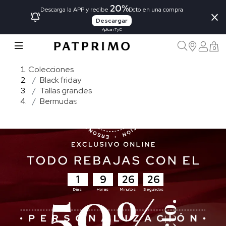
20%
×
Descarga la APP y recibe
Dcto en una compra
Descargar
Aplican TyC
0
Colecciones
Black friday
Tallas grandes
Bermudas
1
9
26
24
Días
Horas
Minutos
Segundos