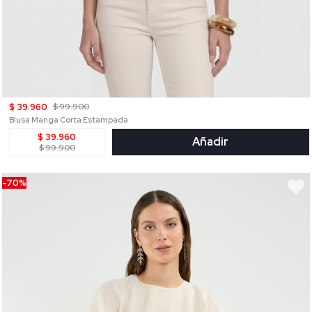
$ 39.960
$ 99.900
Blusa Manga Corta Estampada
$ 39.960
Añadir
$ 99.900
-70%