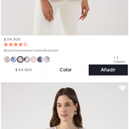
$ 54.900
Blusa Estampada Cuello Redondo
+ 3
Colores
Color
Añadir
$ 54.900