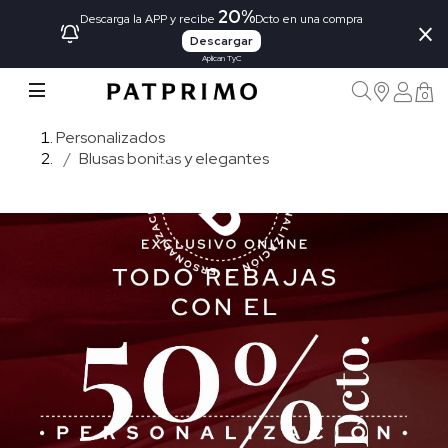
20%
×
Descarga la APP y recibe
Dcto en una compra
Descargar
Aplican TyC
0
Personalizados
Blusas bonitas y elegantes