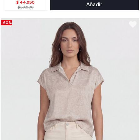
$ 44.950
Añadir
$ 89.900
-60%