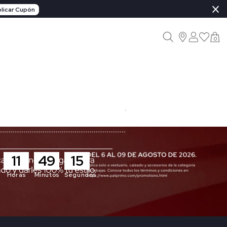
×
licar Cupón
0
11
49
14
Horas
Minutos
Segundos