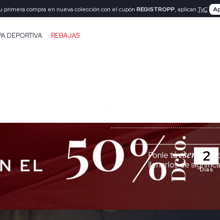
tu primera compra en nueva colección con el cupón
REGISTROPP
, aplican
TyC
Ap
PA DEPORTIVA
REBAJAS
2
Días