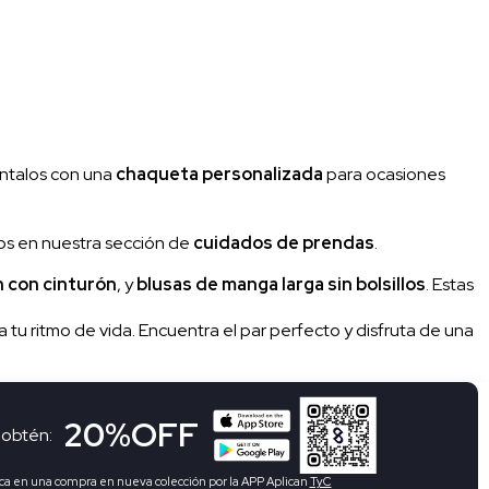
ntalos con una
chaqueta personalizada
para ocasiones
jos en nuestra sección de
cuidados de prendas
.
 con cinturón
, y
blusas de manga larga sin bolsillos
. Estas
tu ritmo de vida. Encuentra el par perfecto y disfruta de una
20%OFF
 obtén:
ca en una compra en nueva colección por la APP Aplican
TyC