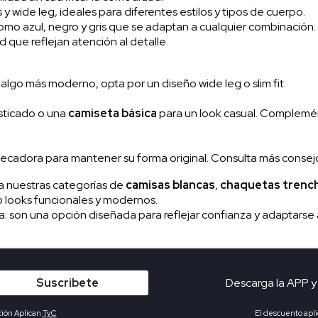
 y wide leg, ideales para diferentes estilos y tipos de cuerpo.
omo azul, negro y gris que se adaptan a cualquier combinación.
 que reflejan atención al detalle.
es algo más moderno, opta por un diseño wide leg o slim fit.
sticado o una
camiseta básica
para un look casual. Complemé
la secadora para mantener su forma original. Consulta más conse
sa nuestras categorías de
camisas blancas
,
chaquetas trench
 looks funcionales y modernos.
 son una opción diseñada para reflejar confianza y adaptarse a 
Suscribete
Descarga la APP y
ción Aplican
TyC
El descuento apli