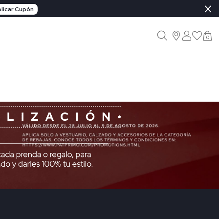
×
licar Cupón
0