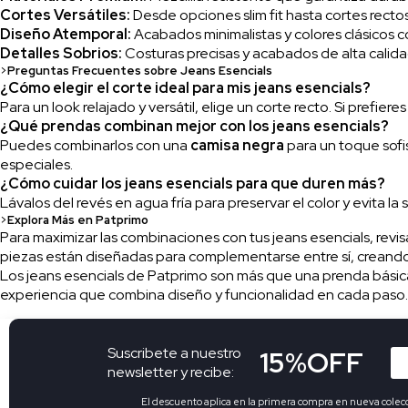
Cortes Versátiles:
Desde opciones slim fit hasta cortes rectos
Diseño Atemporal:
Acabados minimalistas y colores clásicos c
Detalles Sobrios:
Costuras precisas y acabados de alta calidad
>
Preguntas Frecuentes sobre Jeans Esencials
¿Cómo elegir el corte ideal para mis jeans esencials?
Para un look relajado y versátil, elige un corte recto. Si prefier
¿Qué prendas combinan mejor con los jeans esencials?
Puedes combinarlos con una
camisa negra
para un toque sofi
especiales.
¿Cómo cuidar los jeans esencials para que duren más?
Lávalos del revés en agua fría para preservar el color y evita 
>
Explora Más en Patprimo
Para maximizar las combinaciones con tus jeans esencials, revi
piezas están diseñadas para complementarse entre sí, creando
Los jeans esencials de Patprimo son más que una prenda básica:
experiencia que combina diseño y funcionalidad en cada paso.
Suscribete a nuestro
15%OFF
newsletter y recibe:
El descuento aplica en la primera compra en nueva colec