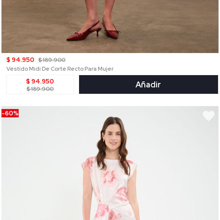
$ 94.950
$ 189.900
Vestido Midi De Corte Recto Para Mujer
$ 94.950
Añadir
$ 189.900
-60%