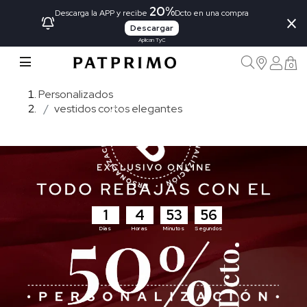
20%
×
Descarga la APP y recibe
Dcto en una compra
Descargar
Aplican TyC
0
Personalizados
vestidos cortos elegantes
1
4
53
56
Días
Horas
Minutos
Segundos