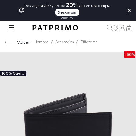
20%
×
Descarga la APP y recibe
Dcto en una compra
Descargar
Aplican TyC
0
Volver
Hombre
Accesorios
Billeteras
-50%
100% Cuero