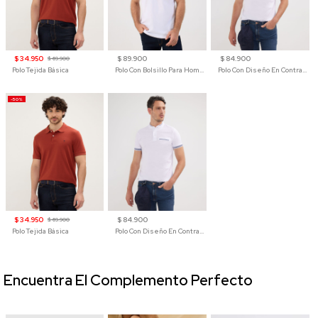
$ 34.950
$ 89.900
$ 84.900
$ 69.900
Polo Tejida Básica
Polo Con Bolsillo Para Hombre
Polo Con Diseño En Contraste
-50%
$ 34.950
$ 84.900
$ 69.900
Polo Tejida Básica
Polo Con Diseño En Contraste
Encuentra El Complemento Perfecto