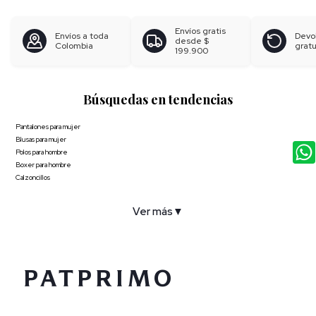
Envíos gratis
Envíos a toda
Devo
desde
$
Colombia
gratu
199.900
Búsquedas en tendencias
Pantalones para mujer
Blusas para mujer
Polos para hombre
Boxer para hombre
Calzoncillos
Ver más
▼