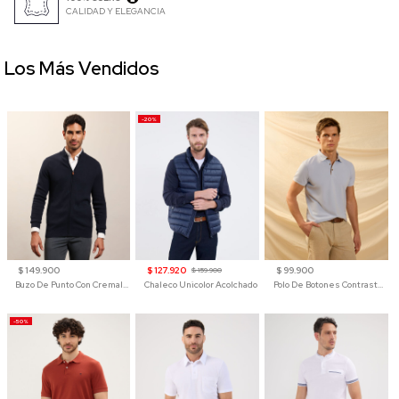
CALIDAD Y ELEGANCIA
Los Más Vendidos
-20%
$ 149.900
$ 127.920
$ 99.900
$ 159.900
Buzo De Punto Con Cremallera Para Hombre
Chaleco Unicolor Acolchado
Polo De Botones Contraste Para Hombre
-50%