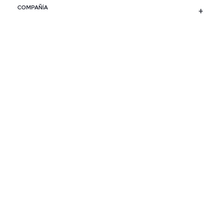
COMPAÑÍA
SERVICIO AL CLIENTE
POLÍTICAS
CONTACTO
SIGUENOS
PAÍS / REGIÓN
Colombia