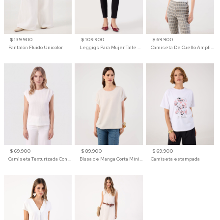
$ 139.900
$ 109.900
$ 69.900
Pantalón Fluido Unicolor
Leggigs Para Mujer Talle Alto Liso
Camiseta De Cuello Amplio Y Manga 3/4 Para Mujer
$ 69.900
$ 89.900
$ 69.900
Camiseta Texturizada Con Hombro Caído Para Mujer
Blusa de Manga Corta Minimalista para Mujer
Camiseta estampada