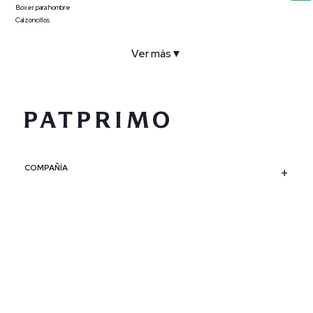
Boxer para hombre
Calzoncillos
Ver más
▼
COMPAÑÍA
SERVICIO AL CLIENTE
POLÍTICAS
CONTACTO