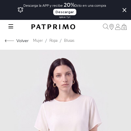
20%
×
Descarga la APP y recibe
Dcto en una compra
Descargar
Aplican TyC
0
Volver
Mujer
Ropa
Blusas