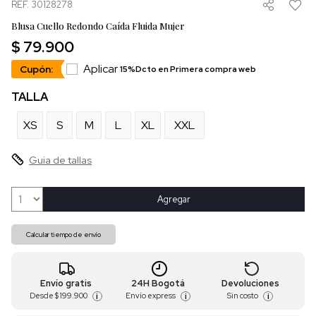
REF. 30128278
Blusa Cuello Redondo Caída Fluida Mujer
$ 79.900
Aplicar
Cupón:
15%Dcto en Primera compra web
TALLA
XS
S
M
L
XL
XXL
Guia de tallas
Agregar
Calcular tiempo de envío
Envío gratis
24H Bogotá
Devoluciones
Desde
$ 199.900
Envío express
Sin costo
i
i
i