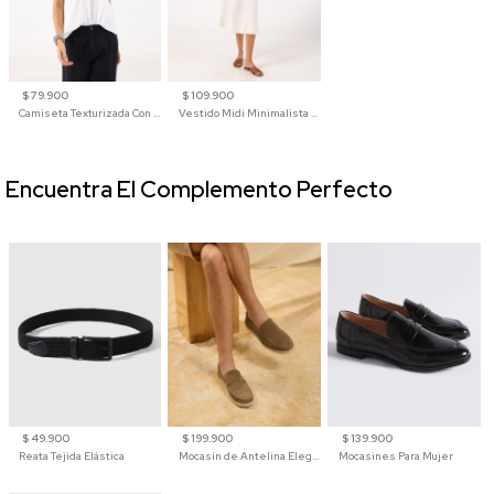
$ 79.900
$ 109.900
Camiseta Texturizada Con Cuello En V Para Mujer
Vestido Midi Minimalista De Silueta Amplia
Encuentra El Complemento Perfecto
$ 49.900
$ 199.900
$ 139.900
Reata Tejida Elástica
Mocasín de Antelina Elegante con Suela de Contraste Para Hombre
Mocasines Para Mujer