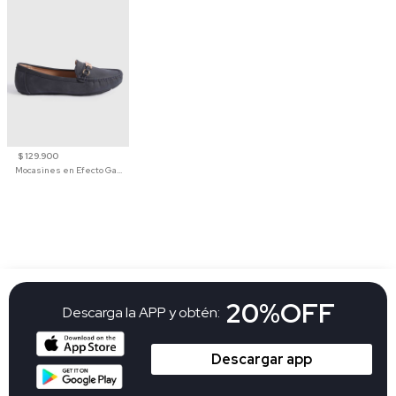
$ 129.900
Mocasines en Efecto Gamuzado Para Mujer
20%OFF
Descarga la APP y obtén:
Descargar app