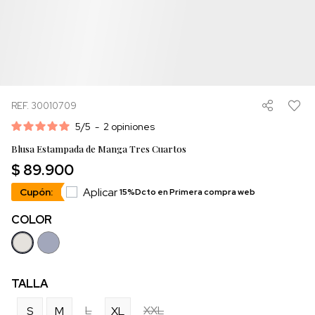
REF. 30010709
5
/
5
-
2
opiniones
Blusa Estampada de Manga Tres Cuartos
$ 89.900
Aplicar
Cupón:
15%Dcto en Primera compra web
COLOR
TALLA
L
XXL
S
M
XL