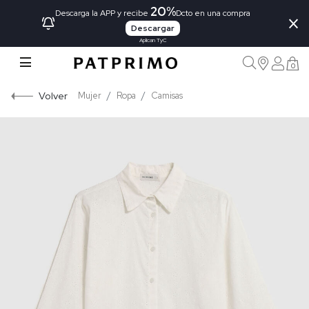
20%
×
Descarga la APP y recibe
Dcto en una compra
Descargar
Aplican TyC
0
Volver
Mujer
Ropa
Camisas