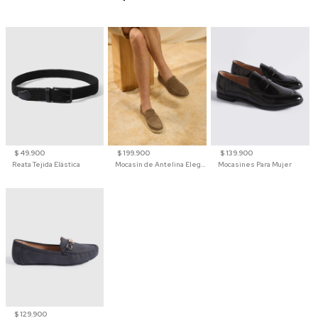
$ 49.900
$ 199.900
$ 139.900
Reata Tejida Elástica
Mocasín de Antelina Elegante con Suela de Contraste Para Hombre
Mocasines Para Mujer
$ 129.900