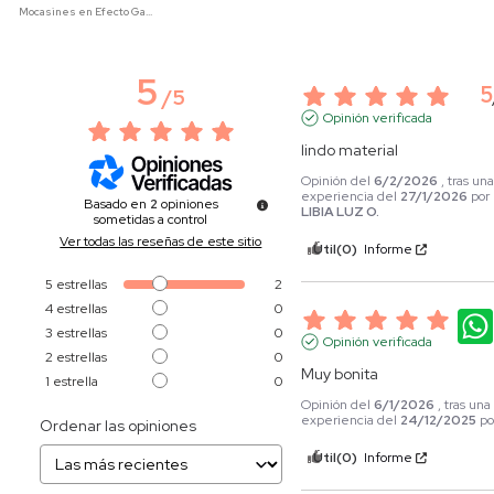
Mocasines en Efecto Gamuzado Para Mujer
5
5
/
5
Opinión verificada
lindo material
Opinión del
6/2/2026
, tras un
experiencia del
27/1/2026
por
Basado en
2
opiniones
LIBIA LUZ O.
sometidas a control
Ver todas las reseñas de este sitio
Útil
(0)
Informe
5
estrellas
2
4
estrellas
0
5
3
estrellas
0
Opinión verificada
2
estrellas
0
Muy bonita
1
estrella
0
Opinión del
6/1/2026
, tras una
experiencia del
24/12/2025
p
Ordenar las opiniones
Útil
(0)
Informe