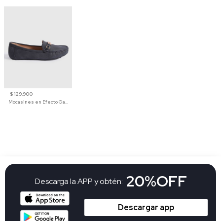
$ 129.900
Mocasines en Efecto Gamuzado Para Mujer
20%OFF
Descarga la APP y obtén:
Descargar app