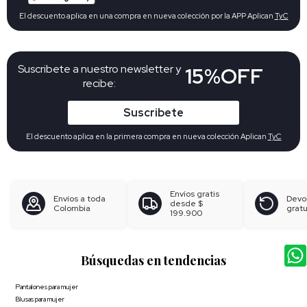
El descuento aplica en una compra en nueva colección por la APP Aplican
TyC
Suscribete a nuestro newsletter y
15%OFF
recibe:
Suscribete
El descuento aplica en la primera compra en nueva colección Aplican
TyC
Envíos gratis
Envíos a toda
Devo
desde
$
Colombia
gratu
199.900
Búsquedas en tendencias
Pantalones para mujer
Blusas para mujer