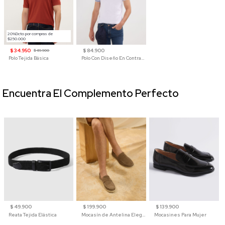
20%Dcto por compras de
$250.000
$ 34.950
$ 84.900
$ 69.900
Polo Tejida Básica
Polo Con Diseño En Contraste
Encuentra El Complemento Perfecto
$ 49.900
$ 199.900
$ 139.900
Reata Tejida Elástica
Mocasín de Antelina Elegante con Suela de Contraste Para Hombre
Mocasines Para Mujer