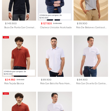
20%Dcto por compras de
$250.000
$ 149.900
$ 127.920
$ 99.900
$ 159.900
Buzo De Punto Con Cremallera Para Hombre
Chaleco Unicolor Acolchado
Polo De Botones Contraste Para Hombre
-50%
20%Dcto por compras de
$250.000
$ 34.950
$ 89.900
$ 84.900
$ 69.900
Polo Tejida Básica
Polo Con Bolsillo Para Hombre
Polo Con Diseño En Contraste
-50%