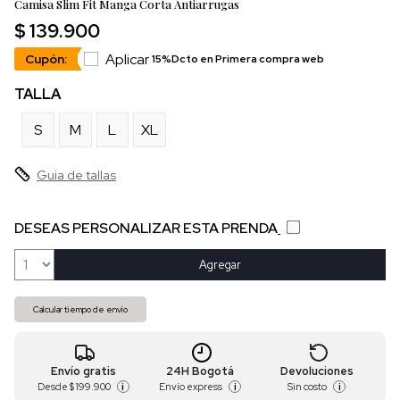
Camisa Slim Fit Manga Corta Antiarrugas
$ 139.900
Aplicar
Cupón:
15%Dcto en Primera compra web
TALLA
S
M
L
XL
Guia de tallas
DESEAS PERSONALIZAR ESTA PRENDA
Agregar
Calcular tiempo de envío
Envío gratis
24H Bogotá
Devoluciones
Desde
$ 199.900
Envío express
Sin costo
i
i
i