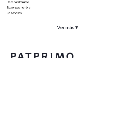
Polos para hombre
Boxer para hombre
Calzoncillos
Ver más
▼
COMPAÑÍA
SERVICIO AL CLIENTE
POLÍTICAS
CONTACTO