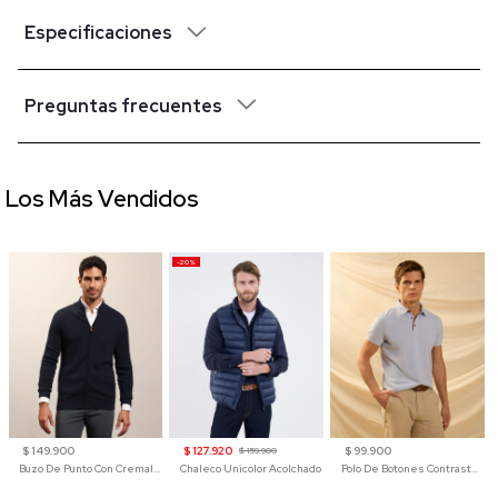
Especificaciones
Preguntas frecuentes
Los Más Vendidos
-20%
$ 149.900
$ 127.920
$ 99.900
$ 159.900
Buzo De Punto Con Cremallera Para Hombre
Chaleco Unicolor Acolchado
Polo De Botones Contraste Para Hombre