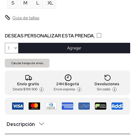
S
M
L
XL
Guia de tallas
DESEAS PERSONALIZAR ESTA PRENDA
Agregar
Calcular tiempo de envío
Envío gratis
24H Bogotá
Devoluciones
Desde
$ 199.900
Envío express
Sin costo
i
i
i
Descripción