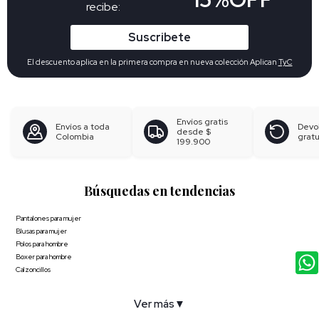
recibe:
Suscribete
El descuento aplica en la primera compra en nueva colección Aplican
TyC
Envíos gratis
Envíos a toda
Devo
desde
$
Colombia
gratu
199.900
Búsquedas en tendencias
Pantalones para mujer
Blusas para mujer
Polos para hombre
Boxer para hombre
Calzoncillos
Ver más
▼