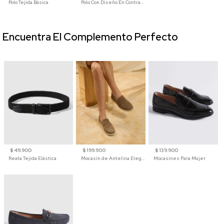
Polo Tejida Básica
Polo Con Diseño En Contraste
Encuentra El Complemento Perfecto
$ 49.900
$ 199.900
$ 139.900
Reata Tejida Elástica
Mocasín de Antelina Elegante con Suela de Contraste Para Hombre
Mocasines Para Mujer