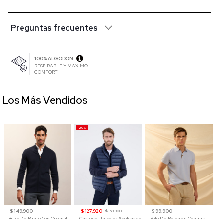
Preguntas frecuentes
100% ALGODÓN
RESPIRABLE Y MAXIMO
COMFORT
Los Más Vendidos
-20%
$ 149.900
$ 127.920
$ 99.900
$ 159.900
Buzo De Punto Con Cremallera Para Hombre
Chaleco Unicolor Acolchado
Polo De Botones Contraste Para Hombre