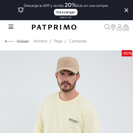
20%
×
Descarga la APP y recibe
Dcto en una compra
Descargar
Aplican TyC
0
Volver
Hombre
Ropa
Camisetas
-50%