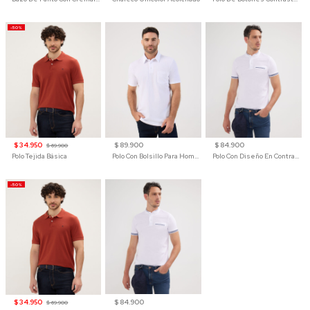
-50%
$ 34.950
$ 89.900
$ 84.900
$ 69.900
Polo Tejida Básica
Polo Con Bolsillo Para Hombre
Polo Con Diseño En Contraste
-50%
$ 34.950
$ 84.900
$ 69.900