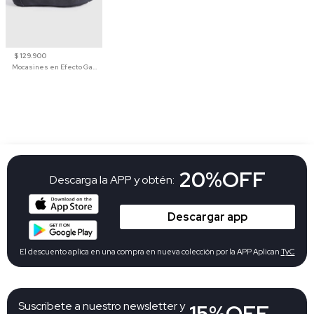
$ 129.900
Mocasines en Efecto Gamuzado Para Mujer
20%OFF
Descarga la APP y obtén:
Descargar app
El descuento aplica en una compra en nueva colección por la APP Aplican
TyC
Suscribete a nuestro newsletter y
15%OFF