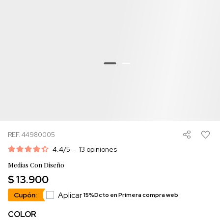
REF. 44980005
4.4
/
5
-
13
opiniones
Medias Con Diseño
$ 13.900
Aplicar
Cupón:
15%Dcto en Primera compra web
COLOR