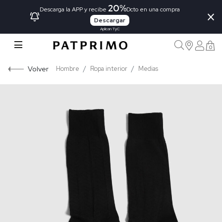
20%
×
Descarga la APP y recibe
Dcto en una compra
Descargar
Aplican TyC
0
Volver
Hombre
Ropa interior
Medias