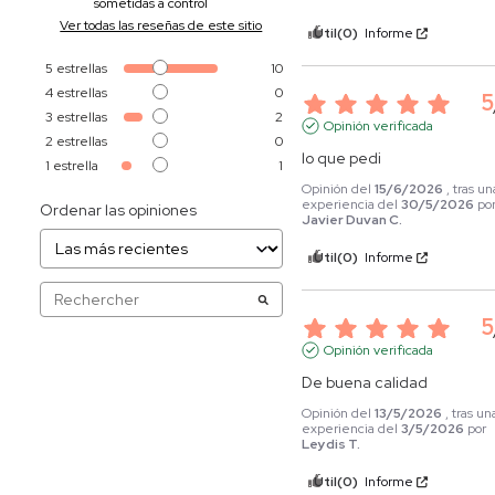
sometidas a control
Ver todas las reseñas de este sitio
Útil
(0)
Informe
5
estrellas
10
4
estrellas
0
5
3
estrellas
2
Opinión verificada
2
estrellas
0
lo que pedi
1
estrella
1
Opinión del
15/6/2026
, tras un
experiencia del
30/5/2026
po
Ordenar las opiniones
Javier Duvan C.
Útil
(0)
Informe
5
Opinión verificada
De buena calidad
Opinión del
13/5/2026
, tras un
experiencia del
3/5/2026
por
Leydis T.
Útil
(0)
Informe