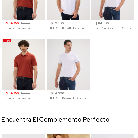
$ 34.950
$ 89.900
$ 84.900
$ 69.900
Polo Tejida Básica
Polo Con Bolsillo Para Hombre
Polo Con Diseño En Contraste
-50%
$ 34.950
$ 84.900
$ 69.900
Polo Tejida Básica
Polo Con Diseño En Contraste
Encuentra El Complemento Perfecto