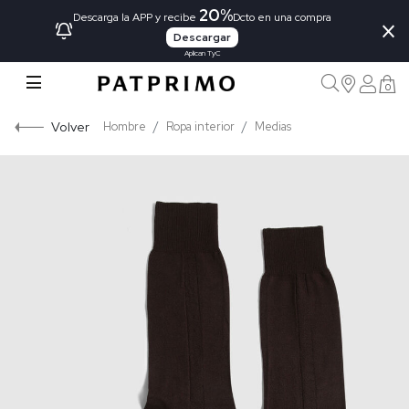
20%
×
Descarga la APP y recibe
Dcto en una compra
Descargar
Aplican TyC
0
Volver
Hombre
Ropa interior
Medias