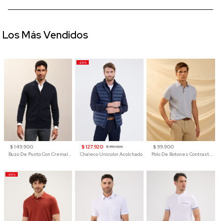
Los Más Vendidos
-20%
$ 149.900
$ 127.920
$ 99.900
$ 159.900
Buzo De Punto Con Cremallera Para Hombre
Chaleco Unicolor Acolchado
Polo De Botones Contraste Para Hombre
-50%