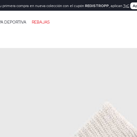
tu primera compra en nueva colección con el cupón
REGISTROPP
, aplican
TyC
Ap
PA DEPORTIVA
REBAJAS