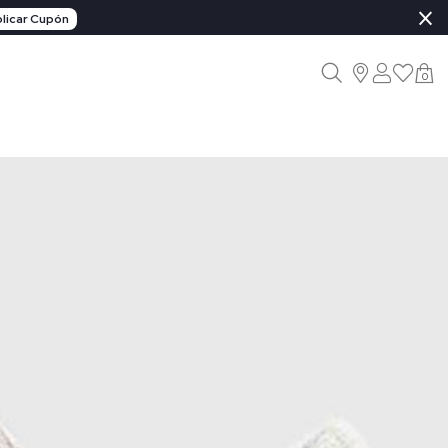
×
licar Cupón
0