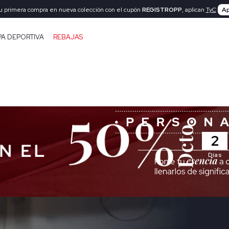
tu primera compra en nueva colección con el cupón
REGISTROPP
, aplican
TyC
Ap
PA DEPORTIVA
REBAJAS
2
Días