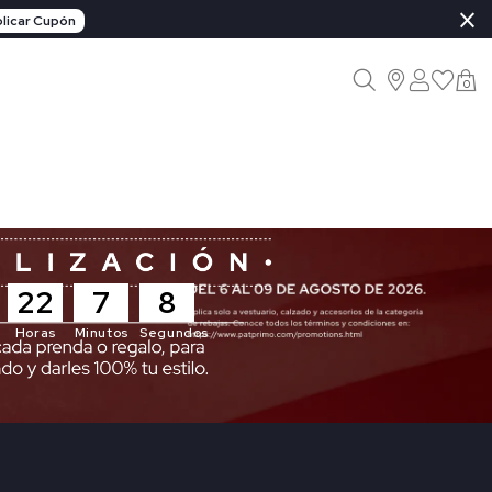
×
licar Cupón
0
22
7
6
Horas
Minutos
Segundos