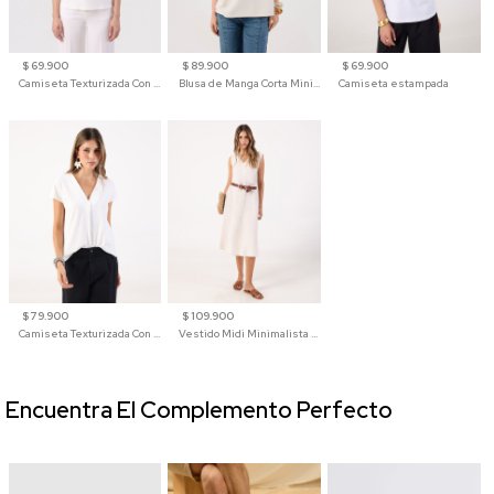
$ 69.900
$ 89.900
$ 69.900
Camiseta Texturizada Con Hombro Caído Para Mujer
Blusa de Manga Corta Minimalista para Mujer
Camiseta estampada
$ 79.900
$ 109.900
Camiseta Texturizada Con Cuello En V Para Mujer
Vestido Midi Minimalista De Silueta Amplia
Encuentra El Complemento Perfecto