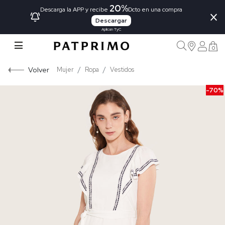
20%
×
Descarga la APP y recibe
Dcto en una compra
Descargar
Aplican TyC
0
Volver
Mujer
Ropa
Vestidos
-70%