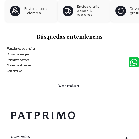
Envíos gratis
Envíos a toda
Devo
desde
$
Colombia
gratu
199.900
Búsquedas en tendencias
Pantalones para mujer
Blusas para mujer
Polos para hombre
Boxer para hombre
Calzoncillos
Ver más
▼
COMPAÑÍA