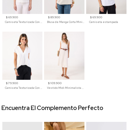
$ 69.900
$ 89.900
$ 69.900
Camiseta Texturizada Con Hombro Caído Para Mujer
Blusa de Manga Corta Minimalista para Mujer
Camiseta estampada
$ 79.900
$ 109.900
Camiseta Texturizada Con Cuello En V Para Mujer
Vestido Midi Minimalista De Silueta Amplia
Encuentra El Complemento Perfecto