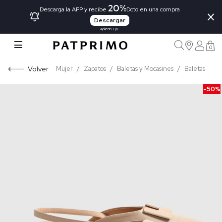
20%
×
Descarga la APP y recibe
Dcto en una compra
Descargar
Aplican TyC
0
Volver
Mujer
Zapatos
Baletas y Mocasines
Baletas
-50%