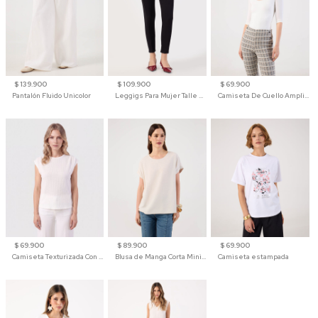
$ 139.900
$ 109.900
$ 69.900
Pantalón Fluido Unicolor
Leggigs Para Mujer Talle Alto Liso
Camiseta De Cuello Amplio Y Manga 3/4 Para Mujer
$ 69.900
$ 89.900
$ 69.900
Camiseta Texturizada Con Hombro Caído Para Mujer
Blusa de Manga Corta Minimalista para Mujer
Camiseta estampada