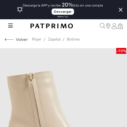
20%
×
Descarga la APP y recibe
Dcto en una compra
Descargar
Aplican TyC
0
Volver
Mujer
Zapatos
Botines
-70%