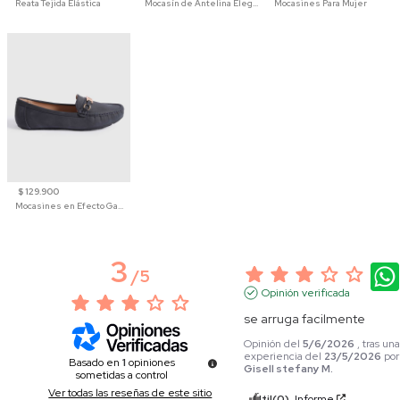
Reata Tejida Elástica
Mocasín de Antelina Elegante con Suela de Contraste Para Hombre
Mocasines Para Mujer
$ 129.900
Mocasines en Efecto Gamuzado Para Mujer
3
3
/
5
Opinión verificada
se arruga facilmente
Opinión del
5/6/2026
, tras un
experiencia del
23/5/2026
por
Basado en
1
opiniones
Gisell stefany M.
sometidas a control
Ver todas las reseñas de este sitio
Útil
(0)
Informe