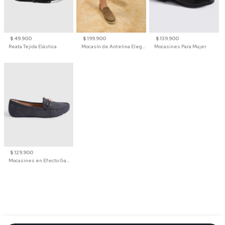
$ 49.900
$ 199.900
$ 139.900
Reata Tejida Elástica
Mocasín de Antelina Elegante con Suela de Contraste Para Hombre
Mocasines Para Mujer
$ 129.900
Mocasines en Efecto Gamuzado Para Mujer