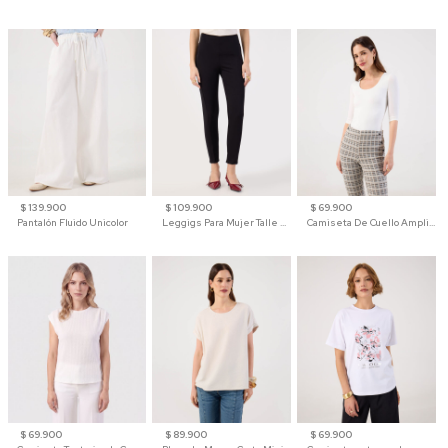
$ 139.900
$ 109.900
$ 69.900
Pantalón Fluido Unicolor
Leggigs Para Mujer Talle Alto Liso
Camiseta De Cuello Amplio Y Manga 3/4 Para Mujer
$ 69.900
$ 89.900
$ 69.900