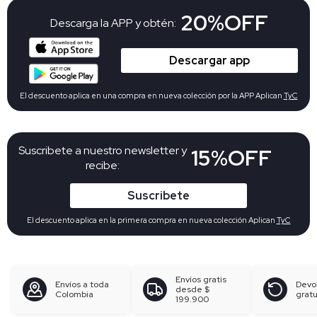
20%OFF
Descarga la APP y obtén:
Descargar app
El descuento aplica en una compra en nueva colección por la APP Aplican
TyC
Suscribete a nuestro newsletter y
15%OFF
recibe:
Suscribete
El descuento aplica en la primera compra en nueva colección Aplican
TyC
Envíos gratis
Envíos a toda
Devo
desde
$
Colombia
gratu
199.900