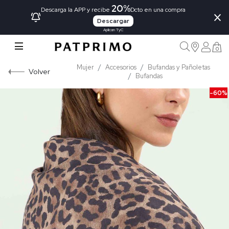
20%
×
Descarga la APP y recibe
Dcto en una compra
Descargar
Aplican TyC
0
Mujer
Accesorios
Bufandas y Pañoletas
Volver
Bufandas
-60%