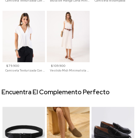
Camiseta Texturizada Con Hombro Caído Para Mujer
Blusa de Manga Corta Minimalista para Mujer
Camiseta estampada
$ 79.900
$ 109.900
Camiseta Texturizada Con Cuello En V Para Mujer
Vestido Midi Minimalista De Silueta Amplia
Encuentra El Complemento Perfecto