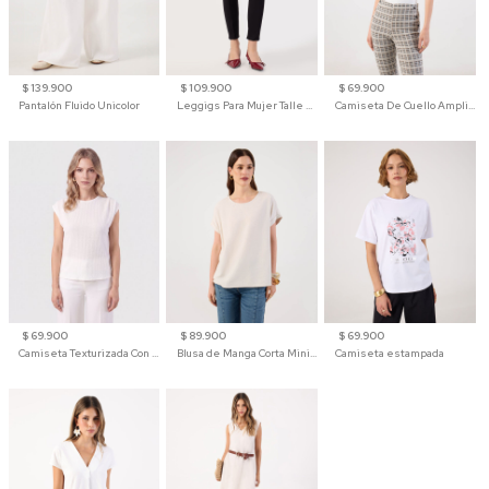
$ 139.900
$ 109.900
$ 69.900
Pantalón Fluido Unicolor
Leggigs Para Mujer Talle Alto Liso
Camiseta De Cuello Amplio Y Manga 3/4 Para Mujer
$ 69.900
$ 89.900
$ 69.900
Camiseta Texturizada Con Hombro Caído Para Mujer
Blusa de Manga Corta Minimalista para Mujer
Camiseta estampada