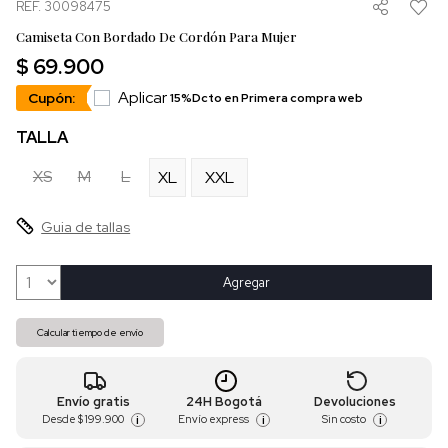
REF. 30098475
Camiseta Con Bordado De Cordón Para Mujer
$ 69.900
Aplicar
Cupón:
15%Dcto en Primera compra web
TALLA
XS
M
L
XL
XXL
Guia de tallas
Agregar
Calcular tiempo de envío
Envío gratis
24H Bogotá
Devoluciones
Desde
$ 199.900
Envío express
Sin costo
i
i
i