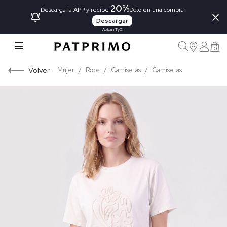
20%
×
Descarga la APP y recibe
Dcto en una compra
Descargar
Aplican TyC
0
Volver
Mujer
Ropa
Camisetas
Camisetas