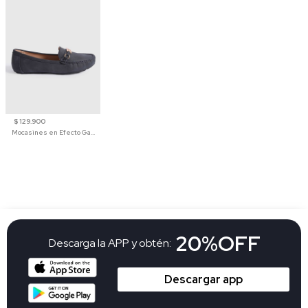
$ 129.900
Mocasines en Efecto Gamuzado Para Mujer
20%OFF
Descarga la APP y obtén:
Descargar app