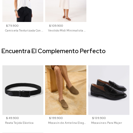
$ 79.900
$ 109.900
Camiseta Texturizada Con Cuello En V Para Mujer
Vestido Midi Minimalista De Silueta Amplia
Encuentra El Complemento Perfecto
$ 49.900
$ 199.900
$ 139.900
Reata Tejida Elástica
Mocasín de Antelina Elegante con Suela de Contraste Para Hombre
Mocasines Para Mujer