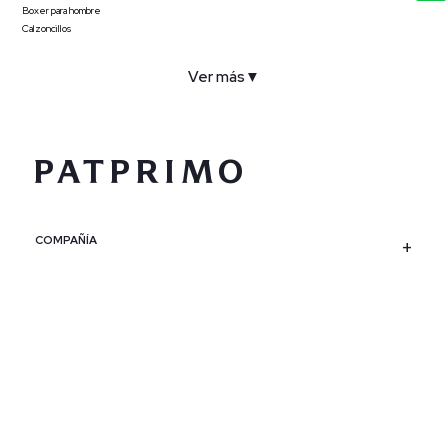
Boxer para hombre
Calzoncillos
Ver más
▼
COMPAÑÍA
SERVICIO AL CLIENTE
POLÍTICAS
CONTACTO