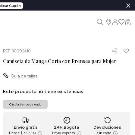
×
licar Cupón
0
REF. 30093410
Camiseta de Manga Corta con Prenses para Mujer
Guia de tallas
Este producto no tiene existencias
Calcular tiempo de envío
Envío gratis
24H Bogotá
Devoluciones
Desde
$ 199.900
Envío express
Sin costo
i
i
i