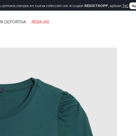
tu primera compra en nueva colección con el cupón
REGISTROPP
, aplican
TyC
Ap
PA DEPORTIVA
REBAJAS