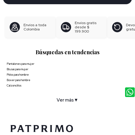
Envíos gratis
Envíos a toda
Devo
desde
$
Colombia
gratu
199.900
Búsquedas en tendencias
Pantalones para mujer
Blusas para mujer
Polos para hombre
Boxer para hombre
Calzoncillos
Ver más
▼