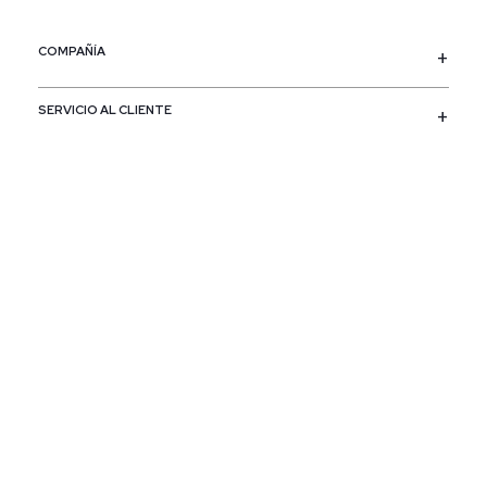
COMPAÑÍA
SERVICIO AL CLIENTE
POLÍTICAS
CONTACTO
SIGUENOS
PAÍS / REGIÓN
Colombia