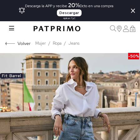
20%
×
Descarga la APP y recibe
Dcto en una compra
Descargar
Aplican TyC
0
Volver
Mujer
Ropa
Jeans
-50%
Fit: Barrel