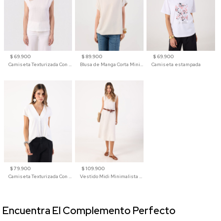
$ 69.900
$ 89.900
$ 69.900
Camiseta Texturizada Con Hombro Caído Para Mujer
Blusa de Manga Corta Minimalista para Mujer
Camiseta estampada
$ 79.900
$ 109.900
Camiseta Texturizada Con Cuello En V Para Mujer
Vestido Midi Minimalista De Silueta Amplia
Encuentra El Complemento Perfecto