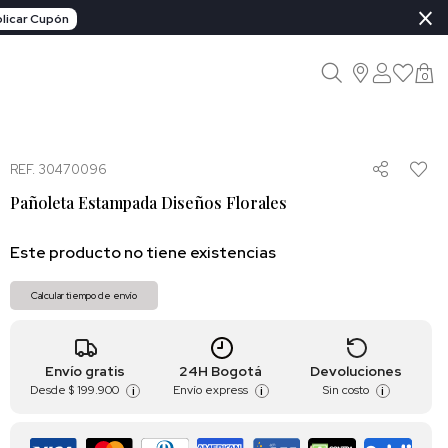
×
licar Cupón
0
REF. 30470096
Pañoleta Estampada Diseños Florales
Este producto no tiene existencias
Calcular tiempo de envío
Envío gratis
24H Bogotá
Devoluciones
Desde
$ 199.900
Envío express
Sin costo
i
i
i