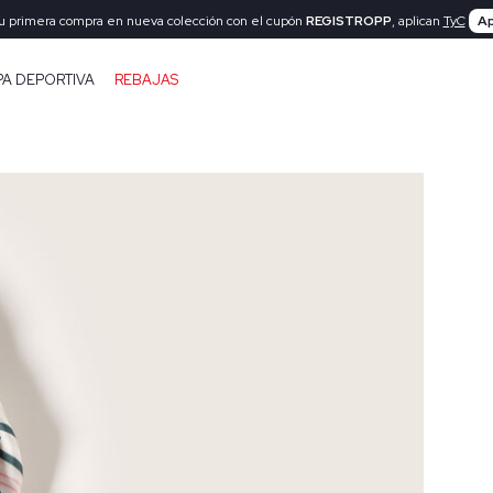
tu primera compra en nueva colección con el cupón
REGISTROPP
, aplican
TyC
Ap
PA DEPORTIVA
REBAJAS