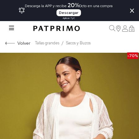
20%
×
Descarga la APP y recibe
Dcto en una compra
Descargar
Aplican TyC
0
Volver
Tallas grandes
Sacos y Buzos
-70%