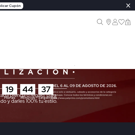
×
licar Cupón
0
19
44
36
Horas
Minutos
Segundos