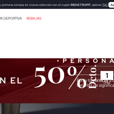
tu primera compra en nueva colección con el cupón
REGISTROPP
, aplican
TyC
Ap
PA DEPORTIVA
REBAJAS
1
Días